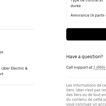
Type de contrat et
durée
Assurance (à partir
es
Have a question?
Call support at
1 (866)
 Uber Electric &
rt
Les informations de c
tiers. Uber n'est pas 
des tiers ou de tout e
du contenu de cette pa
vous concluez un acco