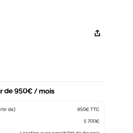
ir de 950€ / mois
tir de)
950€ TTC
5 700€