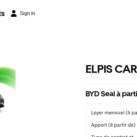
ts
Sign In
ELPIS CAR
BYD Seal à part
Loyer mensuel (à par
Apport (à partir de)