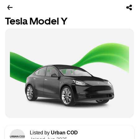
Tesla Model Y
Listed by
Urban COD