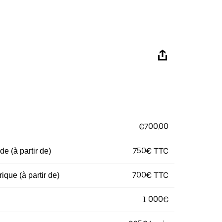
€700.00
750€ TTC
e (à partir de)
700€ TTC
ique (à partir de)
1 000€