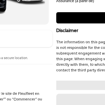
Assurance (à partir de)
Disclaimer
The information on this page
is not responsible for the c
subsequent engagement with
n a secure location.
this page. When engaging wi
directly with them, to which
contact the third party direc
e site de Flexifleet en
ver"" ou “Commencer” ou