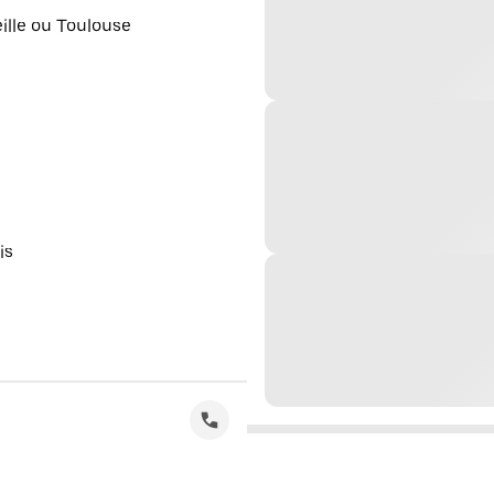
eille ou Toulouse
is
s