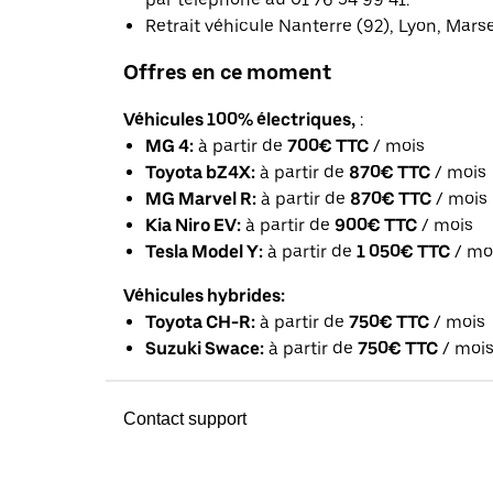
Retrait véhicule Nanterre (92), Lyon, Mars
Offres en ce moment
Véhicules 100% électriques,
:
MG 4:
à partir de
700€ TTC
/ mois
Toyota bZ4X:
à partir de
870€ TTC
/ mois
MG Marvel R:
à partir de
870€ TTC
/ mois
Kia Niro EV:
à partir de
900€ TTC
/ mois
Tesla Model Y:
à partir de
1 050€ TTC
/ mo
Véhicules hybrides:
Toyota CH-R:
à partir de
750€ TTC
/ mois
Suzuki Swace:
à partir de
750€ TTC
/ moi
Contact support