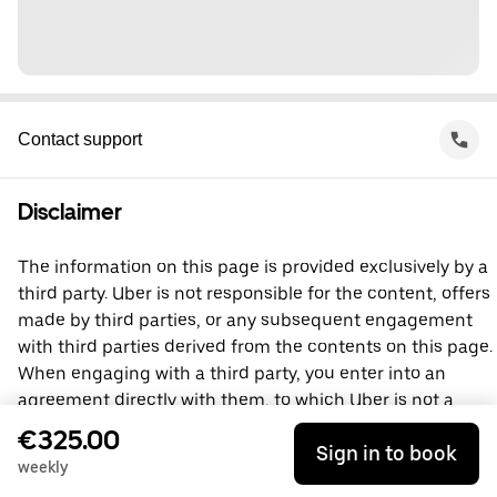
Contact support
Disclaimer
The information on this page is provided exclusively by a
third party. Uber is not responsible for the content, offers
made by third parties, or any subsequent engagement
with third parties derived from the contents on this page.
When engaging with a third party, you enter into an
agreement directly with them, to which Uber is not a
party. For questions, please contact the third party
€325.00
Sign in to book
directly.
weekly