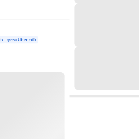
ার
ন্যূনতম Uber রেটিং