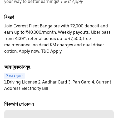
your way to better earnings!
T & C Apply
বিবরণ
Join Everest Fleet Bangalore with ₹2,000 deposit and
earn up to ₹40,000/month. Weekly payouts, Uber pass
from ₹139*, referral bonus up to ₹7,500, free
maintenance, no dead KM charges and dual driver
option. Apply now. T&C Apply.
আবশ্যকতাসমূহ
ঠিকানার প্রমাণ
1.Driving License 2. Aadhar Card 3. Pan Card 4. Current
Address Electricity Bill
পিকআপ লোকেশন