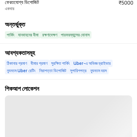
ফেরতযোগ্য ডিপোজিট
₹5000
একবার
অন্তর্ভুক্ত
পার্কিং
যানবাহনের বীমা
রক্ষণাবেক্ষণ
পারফরম্যান্সের বোনাস
আবশ্যকতাসমূহ
ঠিকানার প্রমাণ
বীমার প্রমাণ
সুরক্ষিত পার্কিং
Uber-এ অভিজ্ঞ ড্রাইভার
ন্যূনতম Uber রেটিং
নিরাপত্তা ডিপোজিট
সুপারিশপত্র
ন্যূনতম বয়স
পিকআপ লোকেশন