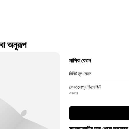
া অনুরূপ
মাসিক বেতন
নির্দিষ্ট মূল বেতন
ফেরতযোগ্য ডিপোজিট
একবার
সরবরাহকারীর কাছ থেকে অন্যান্য