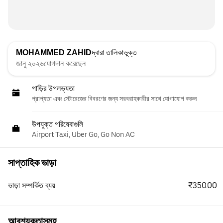
MOHAMMED ZAHID
দ্বারা তালিকাভুক্ত
জানু ২০২৬যোগদান করেছেন
গাড়ির উপলভ্যতা
প্রাপ্যতা এবং স্টোরেজের বিবরণের জন্য সরবরাহকারীর সাথে যোগাযোগ করুন
উপযুক্ত পরিষেবাগুলি
Airport Taxi, Uber Go, Go Non AC
সাপ্তাহিক ভাড়া
₹350.00
ভাড়া সম্পর্কিত ব্যয়
আবশ্যকতাসমূহ