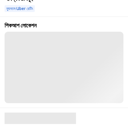
ন্যূনতম Uber রেটিং
পিকআপ লোকেশন