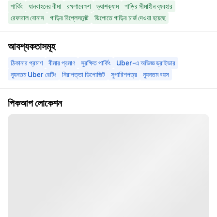
পার্কিং
যানবাহনের বীমা
রক্ষণাবেক্ষণ
ড্যাশক্যাম
গাড়ির সীমাহীন ব্যবহার
রেফারাল বোনাস
গাড়ির রিপ্লেসমেন্ট
ডিপোতে গাড়ির চার্জ দেওয়া হয়েছে
আবশ্যকতাসমূহ
ঠিকানার প্রমাণ
বীমার প্রমাণ
সুরক্ষিত পার্কিং
Uber-এ অভিজ্ঞ ড্রাইভার
ন্যূনতম Uber রেটিং
নিরাপত্তা ডিপোজিট
সুপারিশপত্র
ন্যূনতম বয়স
পিকআপ লোকেশন