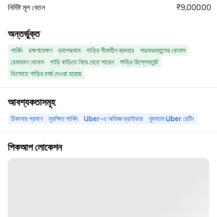
₹9,000.00
নির্দিষ্ট মূল বেতন
অন্তর্ভুক্ত
পার্কিং
রক্ষণাবেক্ষণ
ড্যাশক্যাম
গাড়ির সীমাহীন ব্যবহার
পারফরম্যান্সের বোনাস
রেফারাল বোনাস
গাড়ি বাড়িতে নিয়ে যেতে পারেন
গাড়ির রিপ্লেসমেন্ট
ডিপোতে গাড়ির চার্জ দেওয়া হয়েছে
আবশ্যকতাসমূহ
ঠিকানার প্রমাণ
সুরক্ষিত পার্কিং
Uber-এ অভিজ্ঞ ড্রাইভার
ন্যূনতম Uber রেটিং
পিকআপ লোকেশন