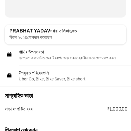
PRABHAT YADAV
দ্বারা তালিকাভুক্ত
ডিসে ২০২৪যোগদান করেছেন
গাড়ির উপলভ্যতা
প্রাপ্যতা এবং স্টোরেজের বিবরণের জন্য সরবরাহকারীর সাথে যোগাযোগ করুন
উপযুক্ত পরিষেবাগুলি
Uber Go, Bike, Bike Saver, Bike short
সাপ্তাহিক ভাড়া
₹1,000.00
ভাড়া সম্পর্কিত ব্যয়
পিকআপ লোকেশন