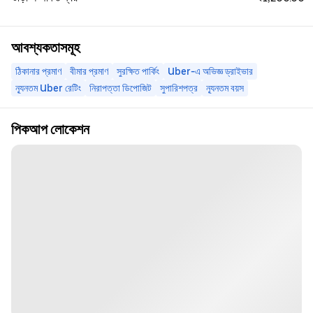
আবশ্যকতাসমূহ
ঠিকানার প্রমাণ
বীমার প্রমাণ
সুরক্ষিত পার্কিং
Uber-এ অভিজ্ঞ ড্রাইভার
ন্যূনতম Uber রেটিং
নিরাপত্তা ডিপোজিট
সুপারিশপত্র
ন্যূনতম বয়স
পিকআপ লোকেশন