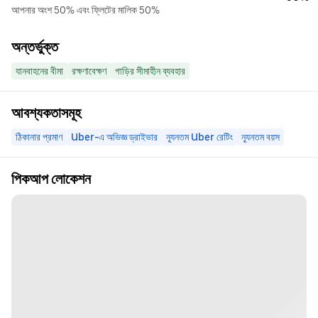
আপনার অংশ 50% এবং ফ্লিটের মালিক 50%
অন্তর্ভুক্ত
যানবাহনের বীমা
রক্ষণাবেক্ষণ
গাড়ির সীমাহীন ব্যবহার
আবশ্যকতাসমূহ
ঠিকানার প্রমাণ
Uber-এ অভিজ্ঞ ড্রাইভার
ন্যূনতম Uber রেটিং
ন্যূনতম বয়স
পিকআপ লোকেশন