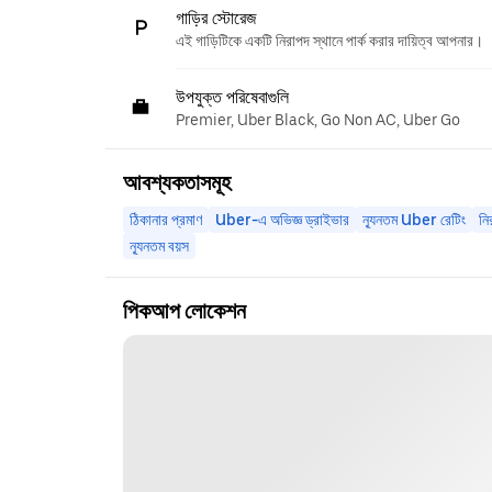
গাড়ির স্টোরেজ
এই গাড়িটিকে একটি নিরাপদ স্থানে পার্ক করার দায়িত্ব আপনার।
উপযুক্ত পরিষেবাগুলি
Premier, Uber Black, Go Non AC, Uber Go
আবশ্যকতাসমূহ
ঠিকানার প্রমাণ
Uber-এ অভিজ্ঞ ড্রাইভার
ন্যূনতম Uber রেটিং
নি
ন্যূনতম বয়স
পিকআপ লোকেশন