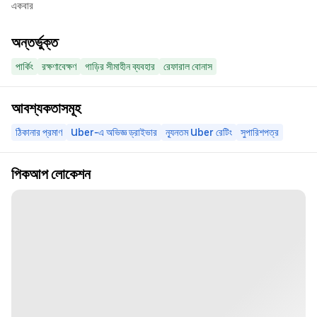
একবার
অন্তর্ভুক্ত
পার্কিং
রক্ষণাবেক্ষণ
গাড়ির সীমাহীন ব্যবহার
রেফারাল বোনাস
আবশ্যকতাসমূহ
ঠিকানার প্রমাণ
Uber-এ অভিজ্ঞ ড্রাইভার
ন্যূনতম Uber রেটিং
সুপারিশপত্র
পিকআপ লোকেশন