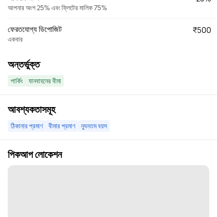
আপনার অংশ 25% এবং ফ্লিটের মালিক 75%
ফেরতযোগ্য ডিপোজিট
₹500
একবার
অন্তর্ভুক্ত
পার্কিং
যানবাহনের বীমা
আবশ্যকতাসমূহ
ঠিকানার প্রমাণ
বীমার প্রমাণ
ন্যূনতম বয়স
পিকআপ লোকেশন