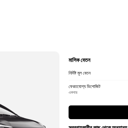
মাসিক বেতন
নির্দিষ্ট মূল বেতন
ফেরতযোগ্য ডিপোজিট
একবার
সরবরাহকারীর কাছ থেকে অন্যান্য