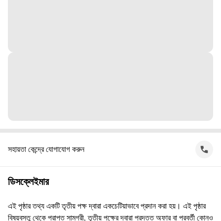
সহায়তা কেন্দ্রে যোগাযোগ করুন
ডিসক্লেইমার
এই পৃষ্ঠার তথ্য একটি তৃতীয় পক্ষ দ্বারা একচেটিয়াভাবে প্রদান করা হয়। এই পৃষ্ঠার
বিষয়বস্তু থেকে প্রাপ্ত সামগ্রী, তৃতীয় পক্ষের দ্বারা প্রদত্ত অফার বা পরবর্তী কোনও