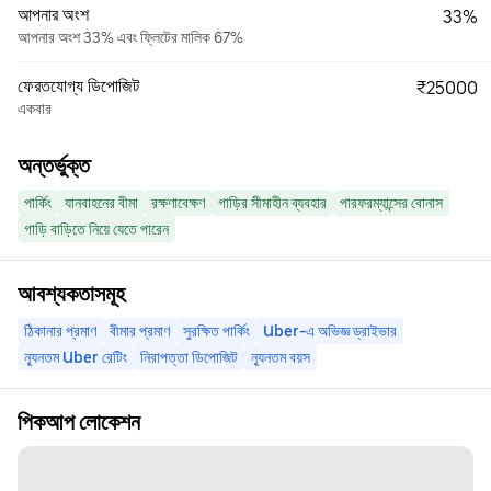
আপনার অংশ
33%
আপনার অংশ 33% এবং ফ্লিটের মালিক 67%
ফেরতযোগ্য ডিপোজিট
₹25000
একবার
অন্তর্ভুক্ত
পার্কিং
যানবাহনের বীমা
রক্ষণাবেক্ষণ
গাড়ির সীমাহীন ব্যবহার
পারফরম্যান্সের বোনাস
গাড়ি বাড়িতে নিয়ে যেতে পারেন
আবশ্যকতাসমূহ
ঠিকানার প্রমাণ
বীমার প্রমাণ
সুরক্ষিত পার্কিং
Uber-এ অভিজ্ঞ ড্রাইভার
ন্যূনতম Uber রেটিং
নিরাপত্তা ডিপোজিট
ন্যূনতম বয়স
পিকআপ লোকেশন