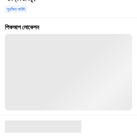
সুরক্ষিত পার্কিং
পিকআপ লোকেশন