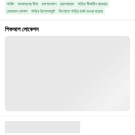
পার্কিং
যানবাহনের বীমা
রক্ষণাবেক্ষণ
ড্যাশক্যাম
গাড়ির সীমাহীন ব্যবহার
রেফারাল বোনাস
গাড়ির রিপ্লেসমেন্ট
ডিপোতে গাড়ির চার্জ দেওয়া হয়েছে
পিকআপ লোকেশন