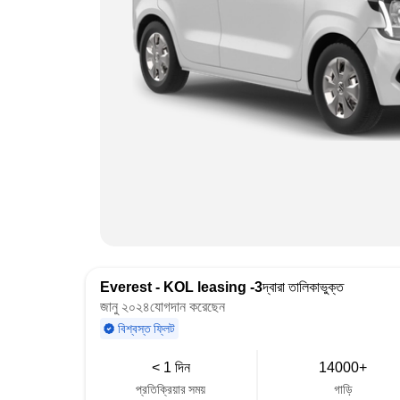
Everest - KOL leasing -3
দ্বারা তালিকাভুক্ত
জানু ২০২৪যোগদান করেছেন
বিশ্বস্ত ফ্লিট
< 1 দিন
14000+
প্রতিক্রিয়ার সময়
গাড়ি