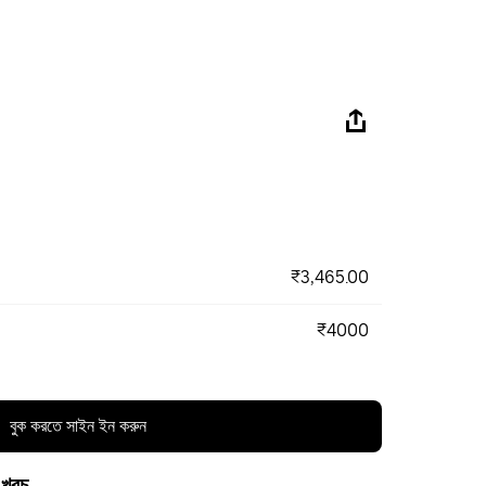
₹3,465.00
₹4000
বুক করতে সাইন ইন করুন
 খরচ