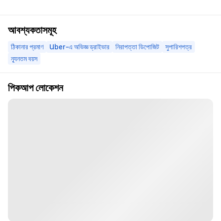
আবশ্যকতাসমূহ
ঠিকানার প্রমাণ
Uber-এ অভিজ্ঞ ড্রাইভার
নিরাপত্তা ডিপোজিট
সুপারিশপত্র
ন্যূনতম বয়স
পিকআপ লোকেশন