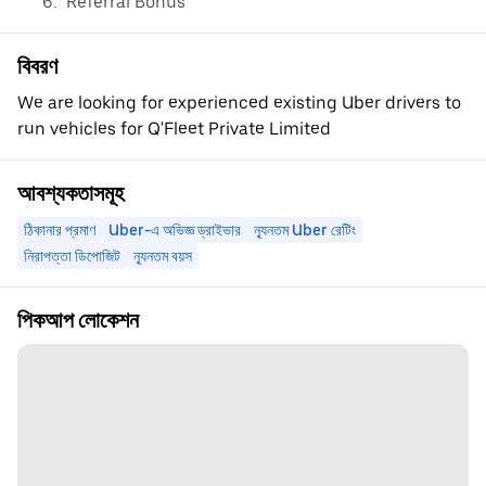
"Referral Bonus"
বিবরণ
We are looking for experienced existing Uber drivers to
run vehicles for Q'Fleet Private Limited
আবশ্যকতাসমূহ
ঠিকানার প্রমাণ
Uber-এ অভিজ্ঞ ড্রাইভার
ন্যূনতম Uber রেটিং
নিরাপত্তা ডিপোজিট
ন্যূনতম বয়স
পিকআপ লোকেশন