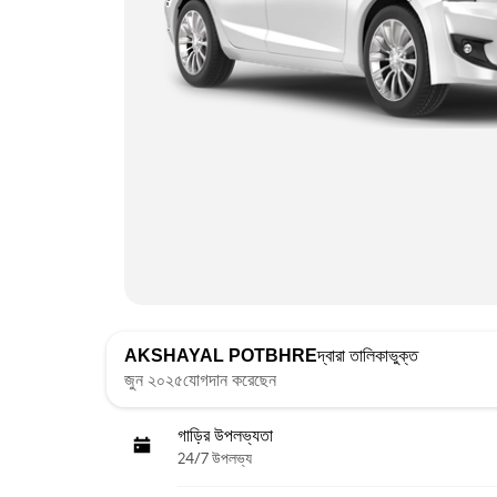
AKSHAYAL POTBHRE
দ্বারা তালিকাভুক্ত
জুন ২০২৫যোগদান করেছেন
গাড়ির উপলভ্যতা
24/7 উপলভ্য