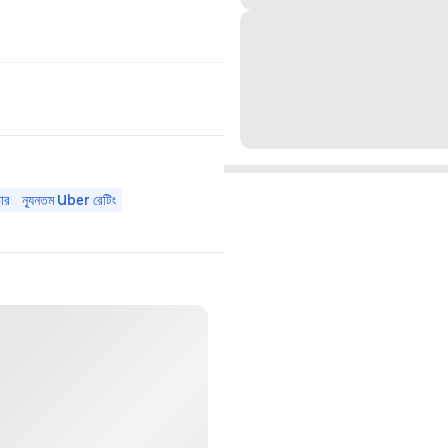
ার
ন্যূনতম Uber রেটিং