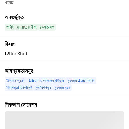
একবার
অন্তর্ভুক্ত
পার্কিং
যানবাহনের বীমা
রক্ষণাবেক্ষণ
বিবরণ
12Hrs Shift
আবশ্যকতাসমূহ
ঠিকানার প্রমাণ
Uber-এ অভিজ্ঞ ড্রাইভার
ন্যূনতম Uber রেটিং
নিরাপত্তা ডিপোজিট
সুপারিশপত্র
ন্যূনতম বয়স
পিকআপ লোকেশন