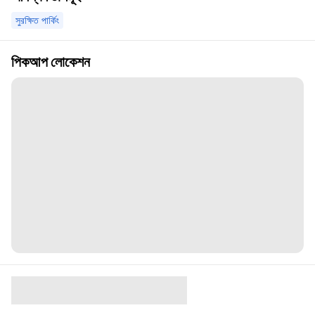
সুরক্ষিত পার্কিং
পিকআপ লোকেশন