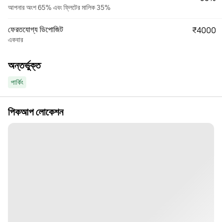
আপনার অংশ 65% এবং ফ্লিটের মালিক 35%
ফেরতযোগ্য ডিপোজিট
₹4000
একবার
অন্তর্ভুক্ত
পার্কিং
পিকআপ লোকেশন