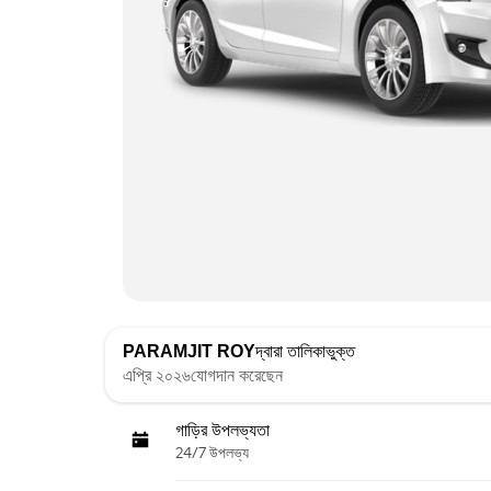
PARAMJIT ROY
দ্বারা তালিকাভুক্ত
এপ্রি ২০২৬যোগদান করেছেন
গাড়ির উপলভ্যতা
24/7 উপলভ্য