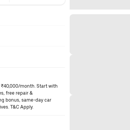
o ₹40,000/month. Start with
es, free repair &
ning bonus, same-day car
ives. T&C Apply.