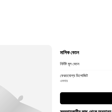
মাসিক বেতন
নির্দিষ্ট মূল বেতন
ফেরতযোগ্য ডিপোজিট
একবার
সরবরাহকারীর কাছ থেকে অন্যান্য