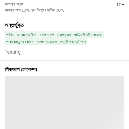
আপনার অংশ
10%
আপনার অংশ 10% এবং ফ্লিটের মালিক 90%
অন্তর্ভুক্ত
পার্কিং
যানবাহনের বীমা
রক্ষণাবেক্ষণ
ড্যাশক্যাম
গাড়ির সীমাহীন ব্যবহার
পারফরম্যান্সের বোনাস
রেফারাল বোনাস
পেমেন্ট করা প্রশিক্ষণ
Testing
পিকআপ লোকেশন