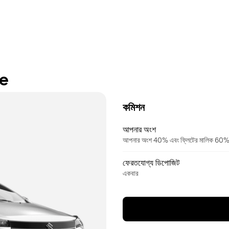
re
কমিশন
আপনার অংশ
আপনার অংশ 40% এবং ফ্লিটের মালিক 60
ফেরতযোগ্য ডিপোজিট
একবার