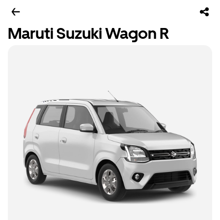
Maruti Suzuki Wagon R