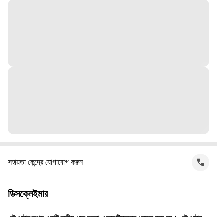
সহায়তা কেন্দ্রে যোগাযোগ করুন
ডিসক্লেইমার