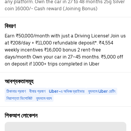
any platform. Own the car in 27 to 48 months 25g Silver
coin 16000/- Cash reward (Joining Bonus)
বিবরণ
Earn ₹50,000/month with just a Driving License! Join us
at ₹208/day + ₹11,000 refundable deposit*. ₹4,554
weekly incentives ₹16,000 bonus 2 rent-free
days/month Own your car in 27–45 months. ₹5,000 off
on deposit if 1000+ trips completed in Uber
আবশ্যকতাসমূহ
ঠিকানার প্রমাণ
বীমার প্রমাণ
Uber-এ অভিজ্ঞ ড্রাইভার
ন্যূনতম Uber রেটিং
নিরাপত্তা ডিপোজিট
ন্যূনতম বয়স
পিকআপ লোকেশন