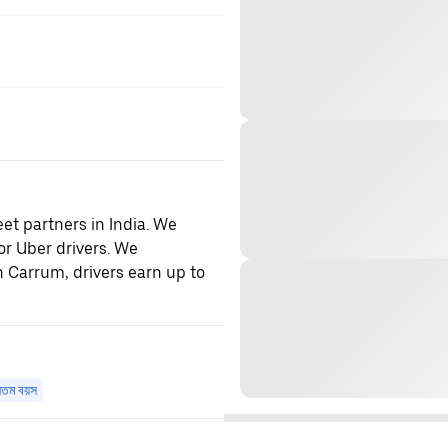
et partners in India. We
or Uber drivers. We
h Carrum, drivers earn up to
ূনতম বয়স