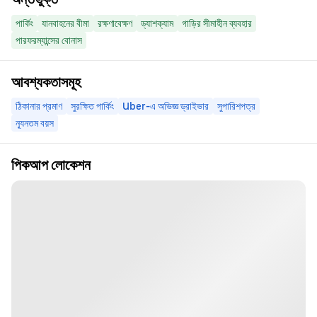
পার্কিং
যানবাহনের বীমা
রক্ষণাবেক্ষণ
ড্যাশক্যাম
গাড়ির সীমাহীন ব্যবহার
পারফরম্যান্সের বোনাস
আবশ্যকতাসমূহ
ঠিকানার প্রমাণ
সুরক্ষিত পার্কিং
Uber-এ অভিজ্ঞ ড্রাইভার
সুপারিশপত্র
ন্যূনতম বয়স
পিকআপ লোকেশন