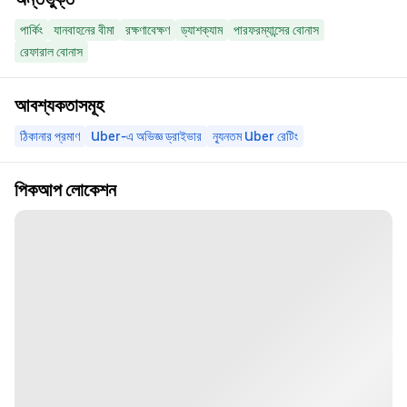
পার্কিং
যানবাহনের বীমা
রক্ষণাবেক্ষণ
ড্যাশক্যাম
পারফরম্যান্সের বোনাস
রেফারাল বোনাস
আবশ্যকতাসমূহ
ঠিকানার প্রমাণ
Uber-এ অভিজ্ঞ ড্রাইভার
ন্যূনতম Uber রেটিং
পিকআপ লোকেশন