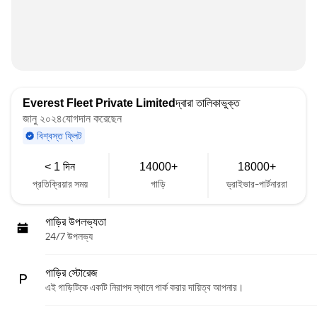
Everest Fleet Private Limited
দ্বারা তালিকাভুক্ত
জানু ২০২৪যোগদান করেছেন
বিশ্বস্ত ফ্লিট
< 1 দিন
14000+
18000+
প্রতিক্রিয়ার সময়
গাড়ি
ড্রাইভার-পার্টনাররা
গাড়ির উপলভ্যতা
24/7 উপলভ্য
গাড়ির স্টোরেজ
এই গাড়িটিকে একটি নিরাপদ স্থানে পার্ক করার দায়িত্ব আপনার।