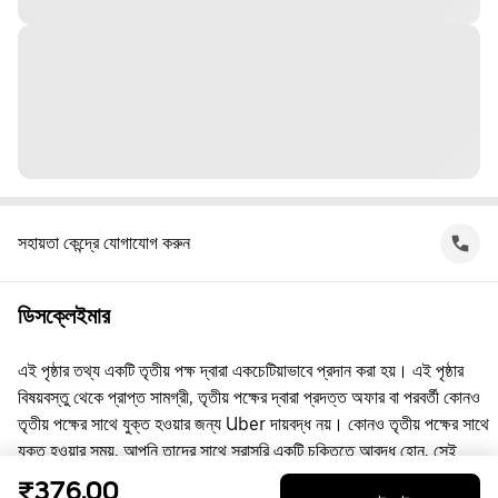
সহায়তা কেন্দ্রে যোগাযোগ করুন
ডিসক্লেইমার
এই পৃষ্ঠার তথ্য একটি তৃতীয় পক্ষ দ্বারা একচেটিয়াভাবে প্রদান করা হয়। এই পৃষ্ঠার
বিষয়বস্তু থেকে প্রাপ্ত সামগ্রী, তৃতীয় পক্ষের দ্বারা প্রদত্ত অফার বা পরবর্তী কোনও
তৃতীয় পক্ষের সাথে যুক্ত হওয়ার জন্য Uber দায়বদ্ধ নয়। কোনও তৃতীয় পক্ষের সাথে
যুক্ত হওয়ার সময়, আপনি তাদের সাথে সরাসরি একটি চুক্তিতে আবদ্ধ হোন, সেই
চুক্তিতে Uber কোনো পক্ষ নয়। প্রশ্নের জন্য, অনুগ্রহ করে সরাসরি তৃতীয় পক্ষের
₹376.00