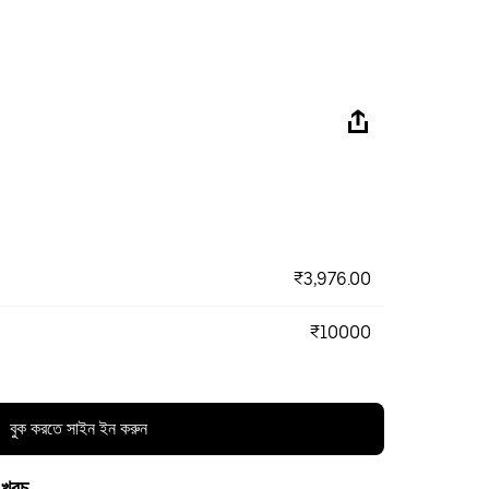
₹3,976.00
₹10000
বুক করতে সাইন ইন করুন
 খরচ