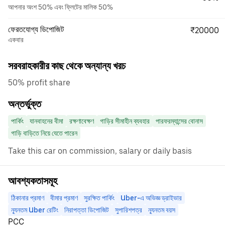
আপনার অংশ 50% এবং ফ্লিটের মালিক 50%
ফেরতযোগ্য ডিপোজিট
₹20000
একবার
সরবরাহকারীর কাছ থেকে অন্যান্য খরচ
50% profit share
অন্তর্ভুক্ত
পার্কিং
যানবাহনের বীমা
রক্ষণাবেক্ষণ
গাড়ির সীমাহীন ব্যবহার
পারফরম্যান্সের বোনাস
গাড়ি বাড়িতে নিয়ে যেতে পারেন
Take this car on commission, salary or daily basis
আবশ্যকতাসমূহ
ঠিকানার প্রমাণ
বীমার প্রমাণ
সুরক্ষিত পার্কিং
Uber-এ অভিজ্ঞ ড্রাইভার
ন্যূনতম Uber রেটিং
নিরাপত্তা ডিপোজিট
সুপারিশপত্র
ন্যূনতম বয়স
PCC