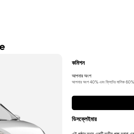
re
কমিশন
আপনার অংশ
আপনার অংশ 40% এবং ফ্লিটের মালিক 60
ডিসক্লেইমার
এই পৃষ্ঠার তথ্য একটি তৃতীয় পক্ষ দ্বারা এ