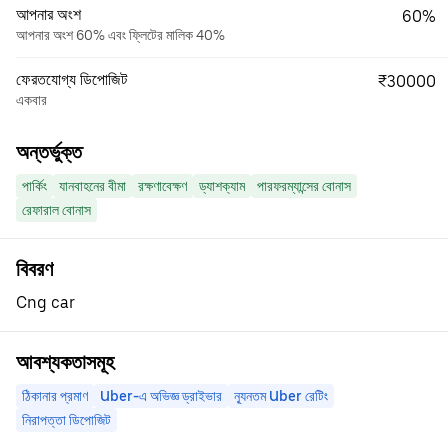
আপনার অংশ
60%
আপনার অংশ 60% এবং ফ্লিটের মালিক 40%
ফেরতযোগ্য ডিপোজিট
₹30000
একবার
অন্তর্ভুক্ত
পার্কিং
যানবাহনের বীমা
রক্ষণাবেক্ষণ
ড্যাশক্যাম
পারফরম্যান্সের বোনাস
রেফারাল বোনাস
বিবরণ
Cng car
আবশ্যকতাসমূহ
ঠিকানার প্রমাণ
Uber-এ অভিজ্ঞ ড্রাইভার
ন্যূনতম Uber রেটিং
নিরাপত্তা ডিপোজিট