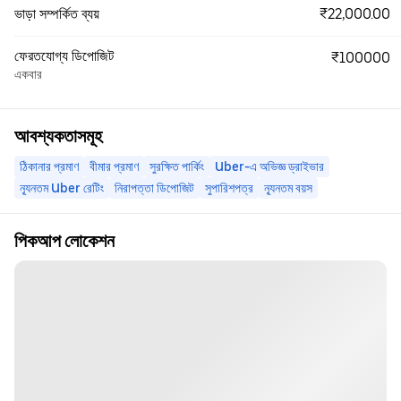
₹22,000.00
ভাড়া সম্পর্কিত ব্যয়
ফেরতযোগ্য ডিপোজিট
₹100000
একবার
আবশ্যকতাসমূহ
ঠিকানার প্রমাণ
বীমার প্রমাণ
সুরক্ষিত পার্কিং
Uber-এ অভিজ্ঞ ড্রাইভার
ন্যূনতম Uber রেটিং
নিরাপত্তা ডিপোজিট
সুপারিশপত্র
ন্যূনতম বয়স
পিকআপ লোকেশন