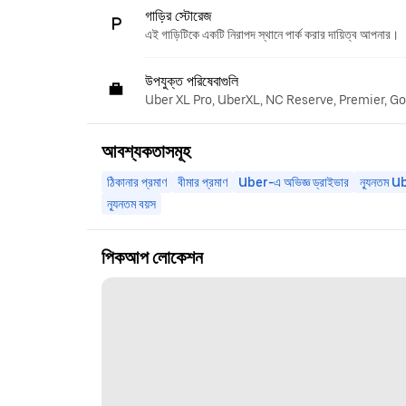
গাড়ির স্টোরেজ
এই গাড়িটিকে একটি নিরাপদ স্থানে পার্ক করার দায়িত্ব আপনার।
উপযুক্ত পরিষেবাগুলি
Uber XL Pro, UberXL, NC Reserve, Premier, G
আবশ্যকতাসমূহ
ঠিকানার প্রমাণ
বীমার প্রমাণ
Uber-এ অভিজ্ঞ ড্রাইভার
ন্যূনতম U
ন্যূনতম বয়স
পিকআপ লোকেশন