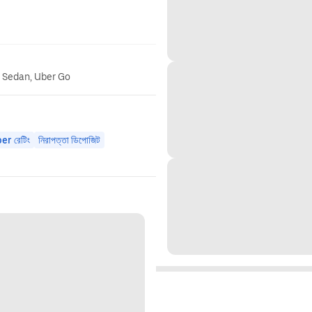
o Sedan, Uber Go
ber রেটিং
নিরাপত্তা ডিপোজিট