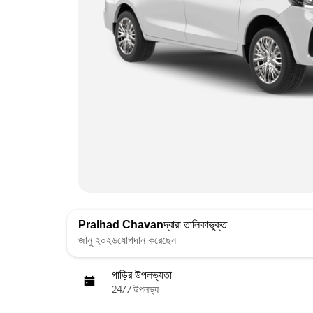
Pralhad Chavan
দ্বারা তালিকাভুক্ত
জানু ২০২৬যোগদান করেছেন
গাড়ির উপলভ্যতা
24/7 উপলভ্য