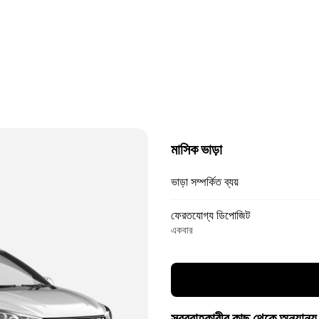
মাসিক ভাড়া
ভাড়া সম্পর্কিত ব্যয়
ফেরতযোগ্য ডিপোজিট
একবার
সরবরাহকারীর কাছ থেকে অন্যান্য