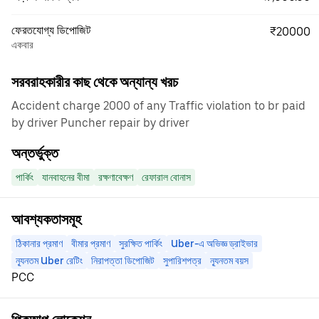
ফেরতযোগ্য ডিপোজিট
₹20000
একবার
সরবরাহকারীর কাছ থেকে অন্যান্য খরচ
Accident charge 2000 of any Traffic violation to br paid
by driver Puncher repair by driver
অন্তর্ভুক্ত
পার্কিং
যানবাহনের বীমা
রক্ষণাবেক্ষণ
রেফারাল বোনাস
আবশ্যকতাসমূহ
ঠিকানার প্রমাণ
বীমার প্রমাণ
সুরক্ষিত পার্কিং
Uber-এ অভিজ্ঞ ড্রাইভার
ন্যূনতম Uber রেটিং
নিরাপত্তা ডিপোজিট
সুপারিশপত্র
ন্যূনতম বয়স
PCC