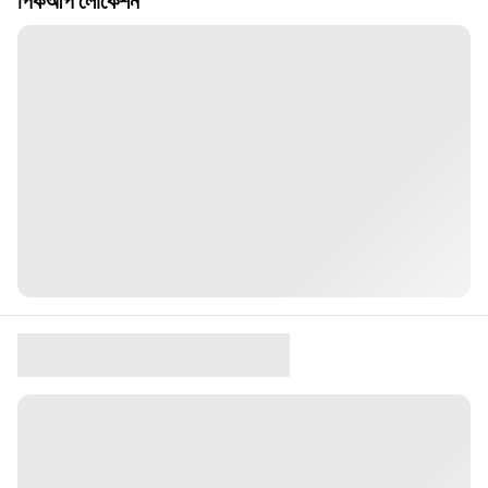
পিকআপ লোকেশন