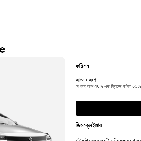
re
কমিশন
আপনার অংশ
আপনার অংশ 40% এবং ফ্লিটের মালিক 60
ডিসক্লেইমার
এই পৃষ্ঠার তথ্য একটি তৃতীয় পক্ষ দ্বারা এ