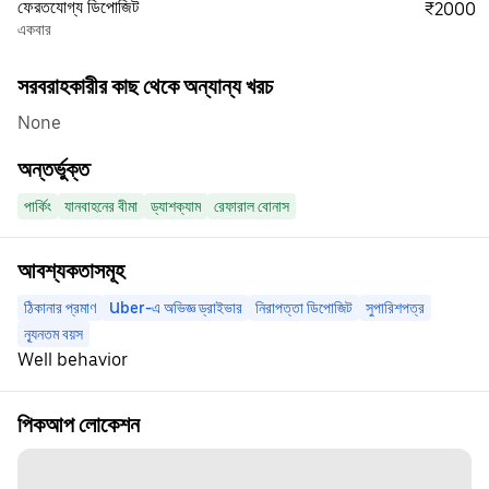
ফেরতযোগ্য ডিপোজিট
₹2000
একবার
সরবরাহকারীর কাছ থেকে অন্যান্য খরচ
None
অন্তর্ভুক্ত
পার্কিং
যানবাহনের বীমা
ড্যাশক্যাম
রেফারাল বোনাস
আবশ্যকতাসমূহ
ঠিকানার প্রমাণ
Uber-এ অভিজ্ঞ ড্রাইভার
নিরাপত্তা ডিপোজিট
সুপারিশপত্র
ন্যূনতম বয়স
Well behavior
পিকআপ লোকেশন