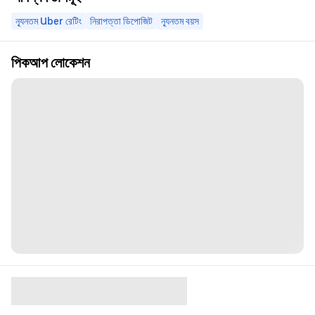
ন্যূনতম Uber রেটিং
নিরাপত্তা ডিপোজিট
ন্যূনতম বয়স
পিকআপ লোকেশন