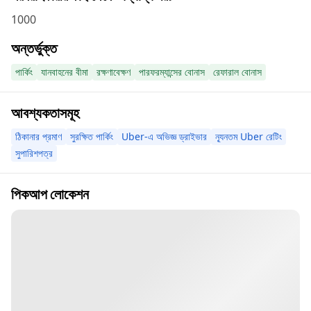
1000
অন্তর্ভুক্ত
পার্কিং
যানবাহনের বীমা
রক্ষণাবেক্ষণ
পারফরম্যান্সের বোনাস
রেফারাল বোনাস
আবশ্যকতাসমূহ
ঠিকানার প্রমাণ
সুরক্ষিত পার্কিং
Uber-এ অভিজ্ঞ ড্রাইভার
ন্যূনতম Uber রেটিং
সুপারিশপত্র
পিকআপ লোকেশন